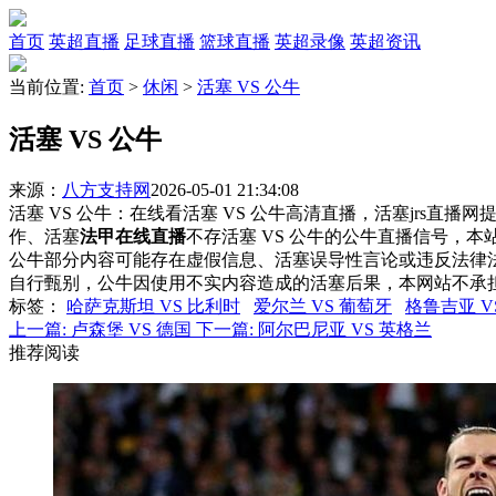
首页
英超直播
足球直播
篮球直播
英超录像
英超资讯
当前位置:
首页
>
休闲
>
活塞 VS 公牛
活塞 VS 公牛
来源：
八方支持网
2026-05-01 21:34:08
活塞 VS 公牛：在线看活塞 VS 公牛高清直播，活塞jrs直播
作、活塞
法甲在线直播
不存活塞 VS 公牛的公牛直播信号，
公牛部分内容可能存在虚假信息、活塞误导性言论或违反法律
自行甄别，公牛因使用不实内容造成的活塞后果，本网站不承
标签
：
哈萨克斯坦 VS 比利时
爱尔兰 VS 葡萄牙
格鲁吉亚 V
上一篇:
卢森堡 VS 德国
下一篇:
阿尔巴尼亚 VS 英格兰
推荐阅读