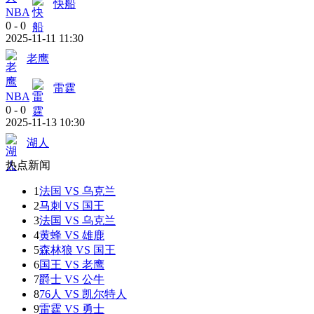
快船
NBA
0
-
0
2025-11-11 11:30
老鹰
雷霆
NBA
0
-
0
2025-11-13 10:30
湖人
热点新闻
1
法国 VS 乌克兰
2
马刺 VS 国王
3
法国 VS 乌克兰
4
黄蜂 VS 雄鹿
5
森林狼 VS 国王
6
国王 VS 老鹰
7
爵士 VS 公牛
8
76人 VS 凯尔特人
9
雷霆 VS 勇士