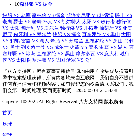
10
森林狼 VS 掘金
快船 VS 老鹰
森林狼 VS 掘金
斯洛文尼亚 VS 科索沃
爵士 VS
老鹰
爵士 VS 老鹰
76人 VS 凯尔特人
太阳 VS 步行者
独行侠
VS 太阳
匈牙利 VS 爱尔兰
独行侠 VS 开拓者
葡萄牙 VS 亚美
尼亚
匈牙利 VS 爱尔兰
快船 VS 掘金
直布罗陀 VS 黑山
太阳
VS 鹈鹕
雷霆 VS 湖人
希腊 VS 苏格兰
直布罗陀 VS 黑山
马刺
VS 勇士
列支敦士登 VS 威尔士
火箭 VS 魔术
雷霆 VS 湖人
阿
塞拜疆 VS 冰岛
直布罗陀 VS 黑山
摩尔多瓦 VS 意大利
独行
侠 VS 太阳
阿塞拜疆 VS 法国
活塞 VS 公牛
『八方支持网』所有赛事直播信号源均由用户收集或从搜索引
擎中搜索整理获得，所有内容均来自互联网，我们自身不提供
任何直播信号和视频内容，如有侵犯您的权益请联系我们，我
们会第一时间处理 页面更新时间：2026-05-01 21:34:08
Copyright © 2025 All Rights Reserved 八方支持网 版权所有
首页
足球
篮球